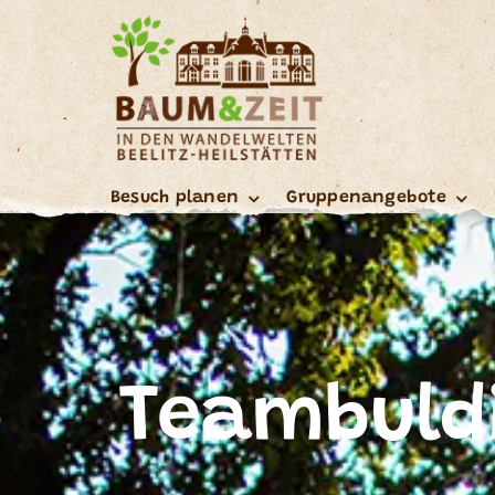
Skip
to
content
Besuch planen
Gruppenangebote
Teambuld