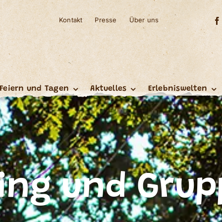
Kontakt
Presse
Über uns
Feiern und Tagen
Aktuelles
Erlebniswelten
ing und Grup