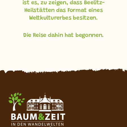
ist es, zu zeigen, dass Beelitz-
Heilstätten das Format eines
Weltkulturerbes besitzen.
Die Reise dahin hat begonnen.