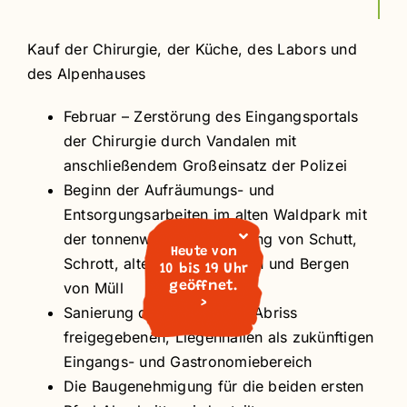
Kauf der Chirurgie, der Küche, des Labors und
des Alpenhauses
Februar – Zerstörung des Eingangsportals
der Chirurgie durch Vandalen mit
anschließendem Großeinsatz der Polizei
Beginn der Aufräumungs- und
Entsorgungsarbeiten im alten Waldpark mit
der tonnenweisen Entsorgung von Schutt,
Heute von
Schrott, alten Kühlschränken und Bergen
10 bis 19 Uhr
von Müll
geöffnet.
>
Sanierung der ersten, zum Abriss
freigegebenen, Liegenhallen als zukünftigen
Eingangs- und Gastronomiebereich
Die Baugenehmigung für die beiden ersten