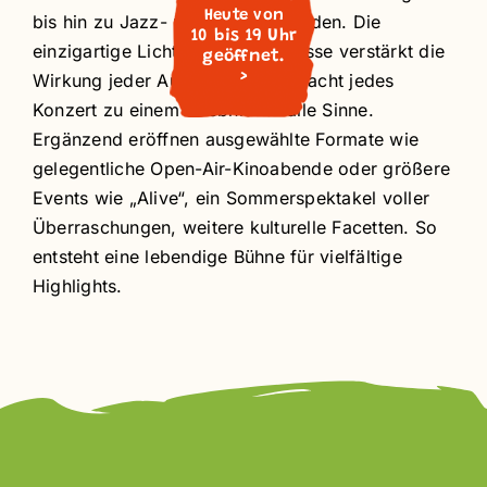
Heute von
bis hin zu Jazz- und Klassikabenden. Die
10 bis 19 Uhr
einzigartige Licht- und Klangkulisse verstärkt die
geöffnet.
>
Wirkung jeder Aufführung und macht jedes
Konzert zu einem Erlebnis für alle Sinne.
Ergänzend eröffnen ausgewählte Formate wie
gelegentliche Open-Air-Kinoabende oder größere
Events wie „Alive“, ein Sommerspektakel voller
Überraschungen, weitere kulturelle Facetten. So
entsteht eine lebendige Bühne für vielfältige
Highlights.