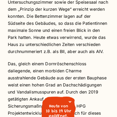
Untersuchungszimmer sowie der Speisesaal nach
dem „Prinzip der kurzen Wege“ erreicht werden
konnten. Die Bettenzimmer lagen auf der
Südseite des Gebäudes, so dass die Patientinnen
maximale Sonne und einen freien Blick in den
Park hatten. Heute etwas verwirrend, wurde das
Haus zu unterschiedlichen Zeiten verschieden
durchnummeriert z.B. als BII, aber auch als AIV.
Das, gleich einem Dornröschenschloss
daliegende, einen morbiden Charme
ausstrahlende Gebäude aus der ersten Bauphase
weist einen hohen Grad an Dachschädigungen
und Vandalismusspuren auf. Durch den 2019
getätigten Ankauf und erste
Sicherungsmaßnahmen durch die HPG
Heute von
10 bis 19 Uhr
Projektentwicklungs GmbH ist auch für dieses
geöffnet.